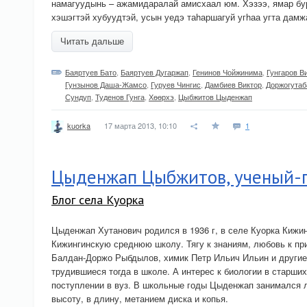
намагуудынь – ажамидаралай амисхаал юм. Хэзээ, ямар бур
хэшэгтэй хубуудтэй, усын уедэ таhаршагуй угhаа угта дамж
Читать дальше
Баяртуев Бато
,
Баяртуев Дугаржап
,
Генинов Чойжинима
,
Гунгаров В
Гунзынов Даша-Жамсо
,
Гуруев Чингис
,
Дамбиев Виктор
,
Доржогутаб
Сундуп
,
Туденов Гунга
,
Хѳѳрхэ
,
Цыбжитов Цыденжап
17 марта 2013, 10:10
1
kuorka
Цыденжап Цыбжитов, ученый-
Блог села Куорка
Цыденжап Хутанович родился в 1936 г, в селе Куорка Кижин
Кижингинскую среднюю школу. Тягу к знаниям, любовь к п
Балдан-Доржо Рыбдылов, химик Петр Ильич Ильин и другие
трудившиеся тогда в школе. А интерес к биологии в старших
поступлении в вуз. В школьные годы Цыденжап занимался л
высоту, в длину, метанием диска и копья.