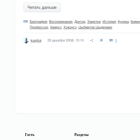
Читать дальше
Биография
,
Воспоминания
,
Доктор
,
Заметки
,
История
,
Куорка
,
Кижин
Профессор
,
Хѳѳрхэ
,
Хэжэнгэ
,
Цыбжитов Цыденжап
29 декабря 2008, 10:10
1
kuorka
Гость
Разделы