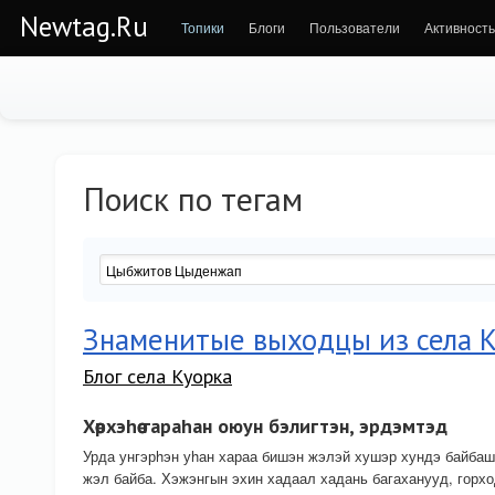
Newtag.Ru
Топики
Блоги
Пользователи
Активность
Поиск по тегам
Знаменитые выходцы из села 
Блог села Куорка
Хѳѳрхэhѳѳ гараhан оюун бэлигтэн, эрдэмтэд
Урда унгэрhэн уhан хараа бишэн жэлэй хушэр хундэ байбаш
жэл байба. Хэжэнгын эхин хадаал хадань багаханууд, горхо