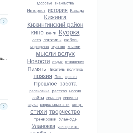
здоровье
знакомства
история
Интернет
Канада
Кижинга
0
Кижингинский район
Куорка
кино
книги
лето
логотипы
любовь
музыка
мысли
маршрутка
мысли вслух
оль…
Новости
отдых
отношения
Память
Писатель
политика
поэзия
Поэт
привет
Прошлое
работа
рассказ
расписание
Россия
сайты
семинар
сериалы
скука
спорт
социальные сети
0
стихи
творчество
тренировки
Улан-Удэ
Улановка
университет
учеба