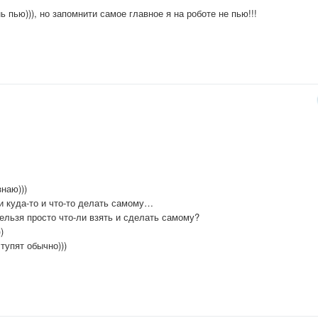
 пью))), но запомнити самое главное я на роботе не пью!!!
знаю)))
ти куда-то и что-то делать самому…
нельзя просто что-ли взять и сделать самому?
)
тупят обычно)))