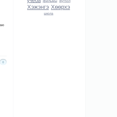
фильмы
футбол
Хэжэнгэ
Хѳѳрхэ
школа
жаю
0