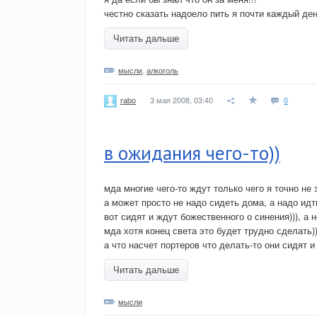
честно сказать надоело пить я почти каждый день
Читать дальше
мысли
,
алкоголь
3 мая 2008, 03:40
0
rabo
в ожидания чего-то))
мда многие чего-то ждут только чего я точно не 
а может просто не надо сидеть дома, а надо ид
вот сидят и ждут божественного о синения))), а 
мда хотя конец света это будет трудно сделать))
а что насчет портеров что делать-то они сидят и 
Читать дальше
мысли