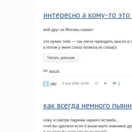
интересно а кому-то это 
мой друг из Москвы сказал:
это нужно тебе — так легче приводить мысли в п
а потом у меня слеза потекла из глаза)))
Читать дальше
мысли
3 мая 2008, 02:59
0
rabo
как всегда немного пьян
сежу и смотре падение черного ястреба…
чтоб вы зделали если б выши мало знакомые дру
я да если бы знал что он за меня!!!