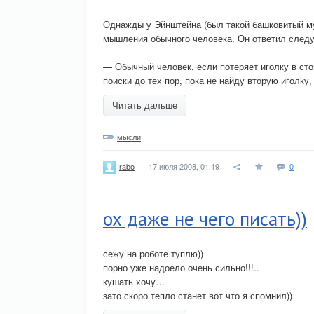
Однажды у Эйнштейна (был такой башковитый му
мышления обычного человека. Он ответил след
— Обычный человек, если потеряет иголку в сто
поиски до тех пор, пока не найду вторую иголку,
Читать дальше
мысли
17 июля 2008, 01:19
0
rabo
ох даже не чего писать))
сежу на роботе туплю))
порно уже надоело очень сильно!!!..
кушать хочу…
зато скоро тепло станет вот что я спомнил))