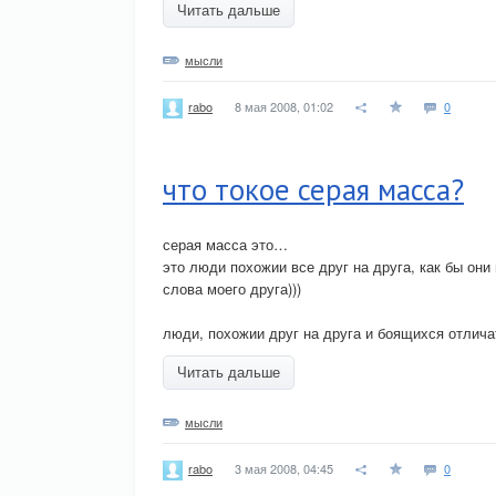
Читать дальше
мысли
8 мая 2008, 01:02
0
rabo
что токое серая масса?
серая масса это…
это люди похожии все друг на друга, как бы они
слова моего друга)))
люди, похожии друг на друга и боящихся отлича
Читать дальше
мысли
3 мая 2008, 04:45
0
rabo