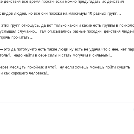
же действия все время проктически можно предугадать их действия
ых видов людей, но все они похожи на максимум 10 разных групп…
 этих групп отношусь, да вот только какой и какие есть группы в психол
ее услышал случайно… там описывались разные походки, действия людей
 прочь прочитать…
— это да потому-что есть такие люди ну есть не удача что с нее, нет па
толь?.. надо найти в себе силы и стать могучим и сильным!..
через месяц ты покойник и что?.. ну если хочешь можешь пойти сушить
и как хорошего человека!..