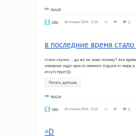
мысли
28 января 2009, 12:29
0
rabo
в последние время стало в
стало скучно… да же не знаю почему? все время
новерное надо просто немного отдыха от мира в 
отсутствует))).
Читать дальше
мысли
28 января 2009, 12:22
0
rabo
=D