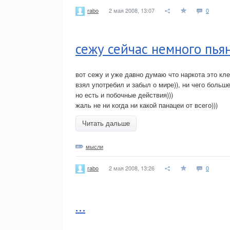
2 мая 2008, 13:07
0
rabo
сежу сейчас немного пья
вот сежу и уже давно думаю что наркота это кле
взял употребил и забыл о мире)), ни чего больше
но есть и побочные действия)))
жаль не ни когда ни какой панацеи от всего)))
Читать дальше
мысли
2 мая 2008, 13:26
0
rabo
...