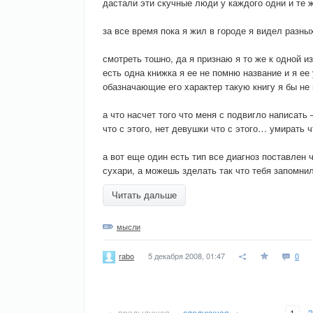
дастали эти скучные люди у каждого одни и те 
за все время пока я жил в городе я видел разн
смотреть тошно, да я признаю я то же к одной из
есть одна книжка я ее не помню название и я 
обазначающие его характер такую книгу я бы не
а что насчет того что меня с подвигло написать 
что с этого, нет девушки что с этого… умирать ч
а вот еще один есть тип все диагноз поставлен 
сухари, а можешь зделать так что тебя запомнил
Читать дальше
мысли
5 декабря 2008, 01:47
0
rabo
← предыдущая
следующая →
1
2