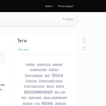
Войти
Регистрация
Найти
Теги
Все теги
алкоголь
аниме
newtag
анимешники
Байкал
блоги
Биография
блог
бурятский язык
Бурятия
сны,
бурятское кино
весна
война
усь…
воспоминания
вот так
вот
девушки
день рождения
жизнь
друзья
еда
Заметки