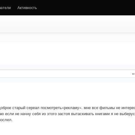
ватели
Активность
к доброе старый сереал посмотреть«рекламу». мне все фильмы не интере
аю если не начну себя из этого застоя вытаскивать книгами я не выбер
рослел.