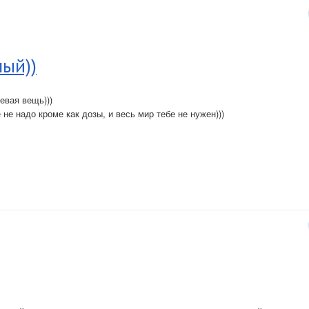
ный))
евая вещь)))
 не надо кроме как дозы, и весь мир тебе не нужен)))