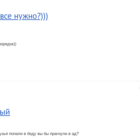
все нужно?)))
орядок))
ный
зья попали в беду вы бы прагнули в ад?