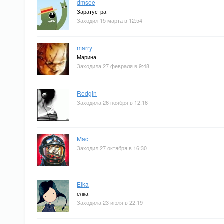
dmsee
Заратустра
Заходил 15 марта в 12:54
marry
Марина
Заходила 27 февраля в 9:48
Redgin
Заходила 26 ноября в 12:16
Mac
Заходил 27 октября в 16:30
Elka
ёлка
Заходила 23 июля в 22:19