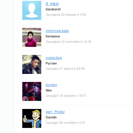
B_kitkat
Sandseref
Заходила 26 января в 4:52
mironova-kate
Катерина
Заходила 12 сентября в 14:18
ruslan4eg
Руслан
Заходил 21 марта в 20:59
purgen
Alex
Заходил 18 апреля в 19:07
gerr_Protez
Damdin
Заходил 30 октября в 0:31