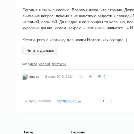
Сегодня я закрыл сессию. Вовремя даже, что странно. Даже 
внимание вопрос: почему я не чувствую радости и свободы?
не самой, сложной. Да и сдал я ее в общем то успешно, все
курсовые думал: «сдам, закрою — вот жизнь начнется...» И 
Кстати, рисую картинку для шапки Нютага, как обещал. )
Читать дальше
учеба
,
сессия
,
логотипы
8 июня 2010, 21:34
0
dmsee
← предыдущая
следующая →
1
2
Гость
Разделы