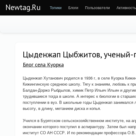
Newtag.Ru
Топики
Блоги
Пользователи
Активность
Цыденжап Цыбжитов, ученый-
Блог села Куорка
Цыденжап Хутанович родился в 1936 г, в селе Куорка Кижин
Кижингинскую среднюю школу. Тягу к знаниям, любовь к п
Балдан-Доржо Рыбдылов, химик Петр Ильич Ильин и другие
трудившиеся тогда в школе. А интерес к биологии в старших
поступлении в вуз. В школьные годы Цыденжап занимался л
высоту, в длину, метанием диска и копья.
Учился в Бурятском сельскохозяйственном институте, на а
окончании которого поступил в аспирантуру. Затем был нап
институт СО АН СССР. И по рекомендации профессора О.В