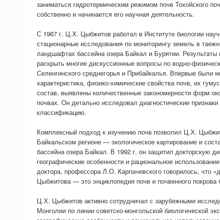
заниматься гидротермическим режимом почв Тохойского поч
собственно и начинается его научная деятельность.
С 1967 г. Ц.Х. Цыбжитов работал в Институте биологии нау
стационарные исследования по мониторингу земель в таежн
ландшафтах бассейна озера Байкал и Бурятии. Результаты
раскрыть многие дискуссионные вопросы по водно-физичес
Селенгинского среднегорья и Прибайкалья. Впервые были 
характеристика, физико-химические свойства почв, их гуму
состав, выявлены количественные закономерности форм ок
почвах. Он детально исследовал диагностические признаки 
классификацию.
Комплексный подход к изучению почв позволил Ц.Х. Цыбжит
Байкальском регионе — экологическое картирование и сост
бассейна озера Байкал. В 1992 г. он защитил докторскую д
географические особенности и рациональное использование 
доктора, профессора Л.О. Карпачевского говорилось, что «
Цыбжитова — это энциклопедия почв и почвенного покрова 
Ц.Х. Цыбжитов активно сотрудничал с зарубежными исслед
Монголии по линии советско-монгольской биологической экс