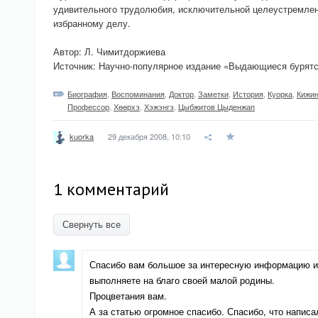
удивительного трудолюбия, исключительной целеустремленн
избранному делу.
Автор: Л. Чимитдоржиева
Источник: Научно-популярное издание «Выдающиеся бурятс
Биография
,
Воспоминания
,
Доктор
,
Заметки
,
История
,
Куорка
,
Кижин
Профессор
,
Хѳѳрхэ
,
Хэжэнгэ
,
Цыбжитов Цыденжап
29 декабря 2008, 10:10
kuorka
1 комментарий
Свернуть все
Спасибо вам большое за интересную информацию и 
выполняете на благо своей малой родины.
Процветания вам.
А за статью огромное спасибо. Спасибо, что написа