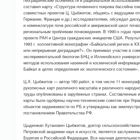
географические особенности и рациональное использование
составил карту «Структура почвенного покрова бассейна оз
совместных проектов Ц. Цыбжитов, общаясь с ведущими о
Германии, Франции и др.) исследователями, обсуждал дис
и номенклатуре почв российской и американской школ почво
региональным проблемам почвоведения. В 1990-х годах при
проекте РАН и Центра гражданских инициатив США. Результ
1993 г. коллективной монографии «Байкальский регион в XX
или непрерывная деградация?». Он принимал участие в сов
экспериментальной биологии БНЦ и Иллинойского универси
методов использования наземной и космической информаци
Байкал в целях определения их экологического состояния».
Ц.Х. Цыбжитов — автор 180 работ, в том числе 11 монограф
рукописных карт различного масштаба и различного народно
труды опубликованы в зарубежных странах. Составленные 
карты были одобрены научно-техническим советом при Упр
объектов недвижимости по РБ и утверждены как землеустро
постановлением Правительства РФ.
Цыденжап Хутанович Цыбжитов, доктор сельскохозяйственн
Петровской академии наук и искусств, является заслуженн
Бурятия и Российской Федерации. Вся научная деятельнос