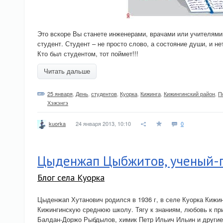
Это вскоре Вы станете инженерами, врачами или учителям
студент. Студент – не просто слово, а состояние души, и не
Кто был студентом, тот поймет!!!
Читать дальше
25 января
,
День
,
студентов
,
Куорка
,
Кижинга
,
Кижингинский район
,
П
Хэжэнгэ
24 января 2013, 10:10
0
kuorka
Цыденжап Цыбжитов, ученый-
Блог села Куорка
Цыденжап Хутанович родился в 1936 г, в селе Куорка Кижин
Кижингинскую среднюю школу. Тягу к знаниям, любовь к п
Балдан-Доржо Рыбдылов, химик Петр Ильич Ильин и другие