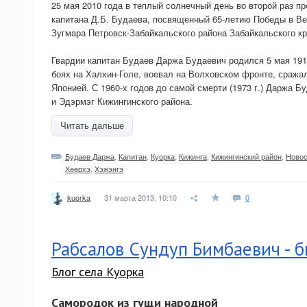
25 мая 2010 года в теплый солнечный день во второй раз 
капитана Д.Б. Будаева, посвященный 65-летию Победы в Ве
Зугмара Петровск-Забайкальского района Забайкальского кр
Гвардии капитан Будаев Даржа Будаевич родился 5 мая 1916
боях на Халхин-Голе, воевал на Волховском фронте, сражал
Японией. С 1960-х годов до самой смерти (1973 г.) Даржа Б
и Эдэрмэг Кижингинского района.
Читать дальше
Будаев Даржа
,
Капитан
,
Куорка
,
Кижинга
,
Кижингинский район
,
Новос
Хѳѳрхэ
,
Хэжэнгэ
31 марта 2013, 10:10
0
kuorka
Рабсалов Сундуп Бимбаевич - 
Блог села Куорка
Самородок из гущи народной