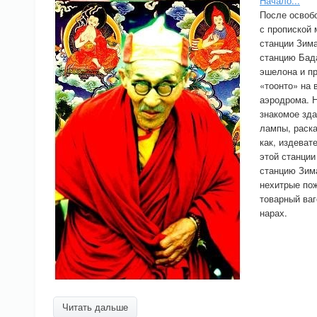
Начало...
После освобо
с пропиской 
станции Зима
станцию Бада
эшелона и п
«тоонто» на 
аэродрома. Н
знакомое зда
лампы, раск
как, издеват
этой станции
станцию Зима
нехитрые пож
товарный ваг
нарах.
Читать дальше