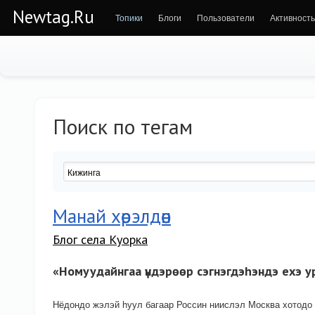
Newtag.Ru
Топики
Блоги
Пользователи
Активность
Поиск по тегам
Манай хөөрэлдөөн
Блог села Куорка
«Номуудайнгаа үндэрөөр сэгнэгдэhэндэ ехэ 
Нёдондо жэлэй hуул багаар Россин ниислэл Москва хотодо