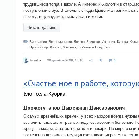
трудившиеся тогда в школе. А интерес к биологии в старших
поступлении в вуз. В школьные годы Цыденжап занимался л
высоту, в длину, метанием диска и копья.
Читать дальше
Биография
,
Воспоминания
,
Доктор
,
Заметки
,
История
,
Куорка
,
Кижин
Профессор
,
Хѳѳрхэ
,
Хэжэнгэ
,
Цыбжитов Цыденжап
29 декабря 2008, 10:10
1
kuorka
«Счастье мое в работе, котору
Блог села Куорка
Доржогутапов Цыренжап Дансаранович
С самых древнейших времен, у всех народов всегда нужны 
вылечить, спасать от разных недугов, хворей и болезней. 
жрецы, знахари, а потом целители и лекари. По мере разви
постепенно появилась медицинская наука, через множество 