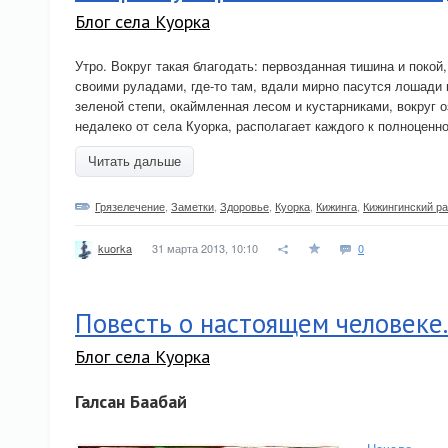
Блог села Куорка
Утро. Вокруг такая благодать: первозданная тишина и покой
своими руладами, где-то там, вдали мирно пасутся лошади 
зеленой степи, окаймленная лесом и кустарниками, вокруг 
недалеко от села Куорка, располагает каждого к полноценн
Читать дальше
Грязелечение
,
Заметки
,
Здоровье
,
Куорка
,
Кижинга
,
Кижингинский р
31 марта 2013, 10:10
0
kuorka
Повесть о настоящем человеке.
Блог села Куорка
Галсан Баабай