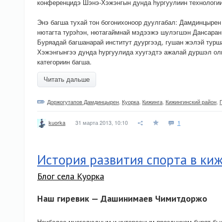
конференцидэ Шэнэ-Хэжэнгын дунда hургуулиин технологии
Энэ багша тухай тон богонихоноор дуулгабал: Дамдинцыре
нютагта турэhэн, нютагаймнай мэдээжэ шулэгшэн Дансаран
Буряадай багшанарай институт дуургээд, гушан жэлэй турш
Хэжэнгынгээ дунда hургуулида хуугэдтэ ажалай дуршэл ол
категориин багша.
Читать дальше
Доржогутапов Дамдинцырен
,
Куорка
,
Кижинга
,
Кижингинский район
,
31 марта 2013, 10:10
1
kuorka
История развития спорта в ки
Блог села Куорка
Наш гиревик — Дашинимаев Чимитдоржо
Наиболее многолюдным и интересным праздником бурят был