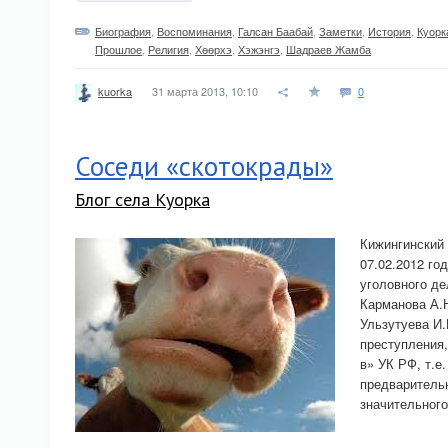
Биография
,
Воспоминания
,
Галсан Баабай
,
Заметки
,
История
,
Куорк
Прошлое
,
Религия
,
Хѳѳрхэ
,
Хэжэнгэ
,
Шадраев Жамба
31 марта 2013, 10:10
0
kuorka
Соседи «скотокрады»
Блог села Куорка
Кижингинский
07.02.2012 го
уголовного де
Карманова А.Н
Ульзутуева И
преступления,
в» УК РФ, т.е
предварительн
значительног