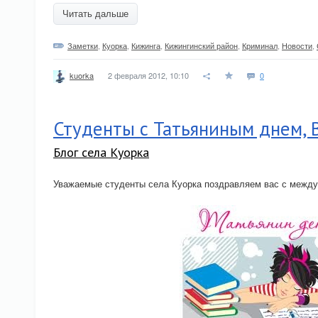
Читать дальше
Заметки
,
Куорка
,
Кижинга
,
Кижингинский район
,
Криминал
,
Новости
,
2 февраля 2012, 10:10
0
kuorka
Студенты с Татьяниным днем, В
Блог села Куорка
Уважаемые студенты села Куорка поздравляем вас с межд