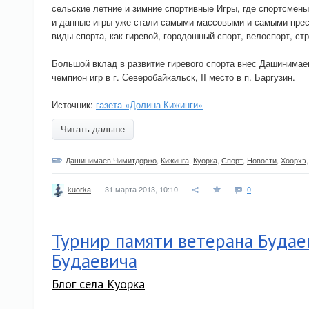
сельские летние и зимние спортивные Игры, где спортсмен
и данные игры уже стали самыми массовыми и самыми пре
виды спорта, как гиревой, городошный спорт, велоспорт, стр
Большой вклад в развитие гиревого спорта внес Дашинимае
чемпион игр в г. Северобайкальск, II место в п. Баргузин.
Источник:
газета «Долина Кижинги»
Читать дальше
Дашинимаев Чимитдоржо
,
Кижинга
,
Куорка
,
Спорт
,
Новости
,
Хѳѳрхэ
31 марта 2013, 10:10
0
kuorka
Турнир памяти ветерана Буда
Будаевича
Блог села Куорка