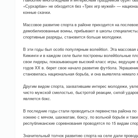
«Сурхарбан» не обходится без «Трех игр мужей» — национал
конные скачки.
Массовое развитие спорта в районе приходится на послев
демобилизованные воины, прибывают в школы специалисты
спортивные разряды, становится больше молодежи.
В эти годы был особо популярным волейбол. Эта массовая 
Кижинги и в каждом селе были построены волейбольные пл
свои лидеры, показывающие высокий класс игры, ведущие 
годов XX в. берет свое начало развитие футбола. Украшени
становилась национальная борьба, и она выявляла немало 
Другим видом спорта, захватившим интерес молодежи, увл
чисто мужской смелостью, быстротой реакции, силой удар
является бокс.
В последние годы стали проводиться первенства района по 
хоккею с мячом, шахматам, боксу, по вольной борьбе и так
республиканские соревнования проводятся по 15 видам спор
Значительный толчок развитию спорта на селе дали провод