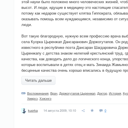
этой науки было положено много человеческих жизней, что
высот. И люди, идущие в медицину-это настоящие спасател
потому как недаром существует клятва Гиппократа, обязыва
оказывать помощь всем нуждающимся, независимо от ситуа
люди.
Вот такую благородную, нужную всем профессию врача выб
села Куорка Цыренжап Дансаранович Доржогутапов. Он род
известного в республике поэта Дансаран Шагдаровича Дорж
Цыренжапу с детства знаком нелегкий крестьянский труд, г
качества, как доводить дело до логического конца, упорство,
которые воспитывали в детях отец и мать Зинаида Жамьяно
бесценные качества очень хорошо вписались в будущую п
Читать дальше
Воспоминания
,
Врач
,
Доржогутапов Цыренжап
,
Доктор
,
История
,
Куо
Хѳѳрхэ
,
Хэжэнгэ
14 августа 2009, 10:10
0
kuorka