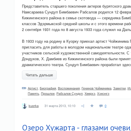
Представитель старшего поколения актеров бурятского драм
Намсараева Сундуп Бимбаевич Рабсалов родился 12 феврал
Кижингинского района в семье скотовода — середняка Бимб
классов Эдэрмыкской средней школы и с этого времени рабо
2 сентября 1931 года по 8 августа 1933 года служил на Дал
В 1933 году на родину в Куорку приехал артист Чойжинима Г
пригласить для работы в молодом национальном театре од
участников сельской художественной самодеятельности. С 1
Дондуков, Х. Дамбиев из Кижингинского района были принят
драматического театра. Сундуп Бимбаевич проработал здесь
Читать дальше
Артист
,
Биография
,
Воспоминания
,
Генинов Чойжинима
,
Заметки
,
И
Память
,
Прошлое
,
Рабсалов Сундуп
,
Хѳѳрхэ
,
Хэжэнгэ
31 марта 2013, 10:10
0
kuorka
Озеро Хужарта - глазами очев