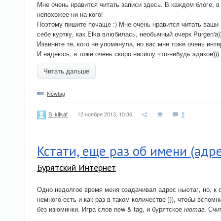
Мне очень нравится читать записи здесь. В каждом блоге, в
непохожее ни на кого!
Поэтому пишите почаще :) Мне очень нравится читать ваши 
себе куртку, как Elka влюбилась, необычный очерк Purgen'a)
Извините те, кого не упомянула, но вас мне тоже очень инте
И надеюсь, я тоже очень скоро напишу что-нибудь эдакое)))
Читать дальше
Newtag
12 ноября 2013, 10:36
2
B_kitkat
Кстати, еще раз об имени (адр
Бурятский Интернет
Одно недолгое время меня озадачивал адрес ньютаг, но, к 
немного есть и как раз в таком количестве ))), чтобы вспом
без изюминки. Игра слов new & tag, и бурятское
нютаг
. Счи