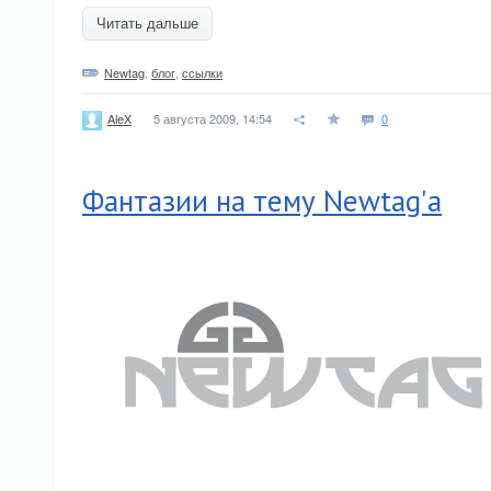
Читать дальше
Newtag
,
блог
,
ссылки
5 августа 2009, 14:54
0
AleX
Фантазии на тему Newtag'а