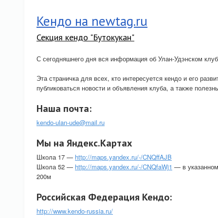
Кендо на newtag.ru
Секция кендо "Бутокукан"
С сегодняшнего дня вся информация об Улан-Удэнском клуб
Эта страничка для всех, кто интересуется кендо и его разв
публиковаться новости и объявления клуба, а также полезн
Наша почта:
kendo-ulan-ude@mail.ru
Мы на Яндекс.Картах
Школа 17 —
http://maps.yandex.ru/-/CNQffAJB
Школа 52 —
http://maps.yandex.ru/-/CNQfaWj1
— в указанном
200м
Российская Федерация Кендо:
http://www.kendo-russia.ru/