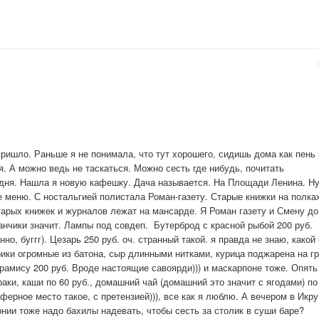
ришло. Раньше я не понимала, что тут хорошего, сидишь дома как пень 
я. А можно ведь не таскаться. Можно сесть где нибудь, почитать
годня. Нашла я новую кафешку. Дача называется. На Площади Ленина. Ну
е меню. С ностальгией полистала Роман-газету. Старые книжки на полка
старых книжек и журналов лежат на мансарде. Я Роман газету и Смену до
ванчики значит. Лампы под совдеп. Бутерброд с красной рыбой 200 руб.
но, буггг). Цезарь 250 руб. оч. странный такой. я правда не знаю, какой
ики огромные из батона, сыр длинными нитками, курица поджарена на г
Тирамису 200 руб. Вроде настоящие савоярди))) и маскарпоне тоже. Опять
раки, каши по 60 руб., домашний чай (домашний это значит с ягодами) по
ферное место такое, с претензией))), все как я люблю. А вечером в Икру
онии тоже надо бахилы надевать, чтобы сесть за столик в суши баре?