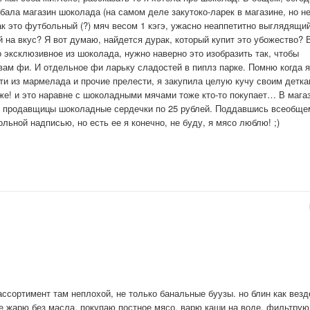
ала магазин шоколада (на самом деле закутоко-ларек в магазине, но н
ак это футбольный (?) мяч весом 1 кэгэ, ужасно неаппетитно выглядящий
й на вкус? Я вот думаю, найдется дурак, который купит это убожество? 
о эксклюзивное из шоколада, нужно наверно это изобразить так, чтобы
 вам фи. И отдельное фи ларьку сладостей в пиплз парке. Помню когда я
ти из мармелада и прочие прелести, я закупила целую кучу своим детка
же! и это наравне с шоколадными мячами тоже кто-то покупает… В мага
 у продавщицы шоколадные сердечки по 25 рублей. Поддавшись всеобще
ьной надписью, но есть ее я конечно, не буду, я мясо люблю! ;)
ассортимент там неплохой, не только банальные буузы. но блин как везд
е жарю без масла, покупаю постное мясо, варю каши на воде, фильтрую