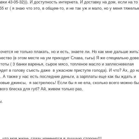
ки 43-05-32))). И доступность интернета. И доставку на дом, если на то
5 кг ( я знаю что это, в общем-то, и не так уж и мало, но у меня тяжелы
очется не только плакать, но и есть, знаете ли. Но как мне дальше жить
чество (в этом месте на ум приходит Слава, гыгы) Я же специально дов
тоты ( 3 банки варенья, сырое мясо, топленое масло и заплесневелая
идет в голову съесть даже в ужасном приступе голода). И что? Ах, до н
. А также у нас есть последние деньги, а зарплаты еще как бы ждать и
в новые джинсы, я застрелюсь! Если бы я не ела, сколько всего можно б
вого блеска для губ? Ай, живем только раз,
ы.
, что моя жизнь сразу изменится в лучшую сторону!!!