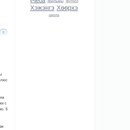
фильмы
футбол
Хэжэнгэ
Хѳѳрхэ
школа
0
ы
плюс
ана
ки с
ао. 5
ак