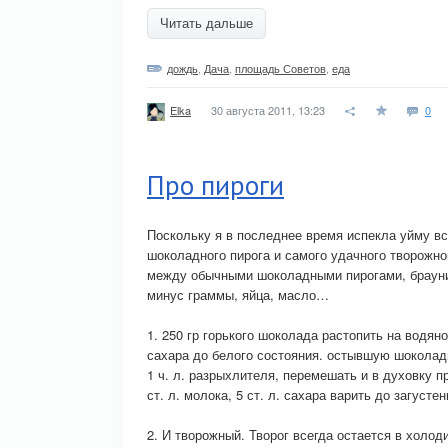
Читать дальше
дождь
,
Дача
,
площадь Советов
,
еда
30 августа 2011, 13:23
0
Elka
Про пироги
Поскольку я в последнее время испекла уйму вс
шоколадного пирога и самого удачного творожног
между обычными шоколадными пирогами, брауни
минус граммы, яйца, масло…
1. 250 гр горького шоколада растопить на водяно
сахара до белого состояния. остывшую шоколадн
1 ч. л. разрыхлителя, перемешать и в духовку при
ст. л. молока, 5 ст. л. сахара варить до загусте
2. И творожный. Творог всегда остается в холоди