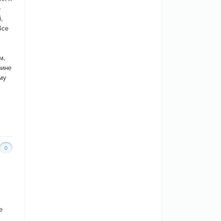
е
,
Все
м,
зине
му
0
е