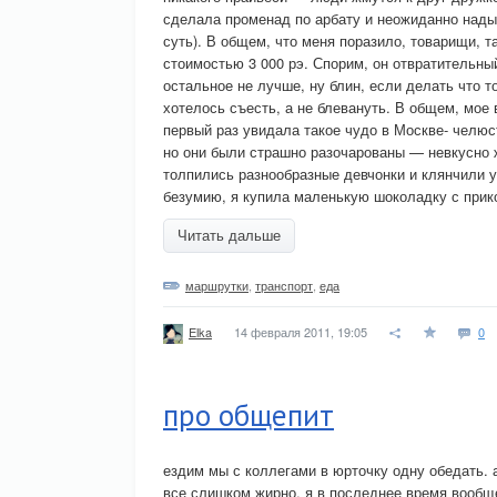
сделала променад по арбату и неожиданно надыб
суть). В общем, что меня поразило, товарищи, т
стоимостью 3 000 рэ. Спорим, он отвратительны
остальное не лучше, ну блин, если делать что т
хотелось съесть, а не блевануть. В общем, мое
первый раз увидала такое чудо в Москве- челюс
но они были страшно разочарованы — невкусно 
толпились разнообразные девчонки и клянчили
безумию, я купила маленькую шоколадку с прикол
Читать дальше
маршрутки
,
транспорт
,
еда
14 февраля 2011, 19:05
0
Elka
про общепит
ездим мы с коллегами в юрточку одну обедать. 
все слишком жирно. я в последнее время вообщ