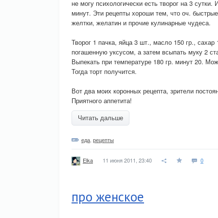
не могу психологически есть творог на 3 сутки.
минут. Эти рецепты хороши тем, что оч. быстры
желтки, желатин и прочие кулинарные чудеса.
Творог 1 пачка, яйца 3 шт., масло 150 гр., сах
погашенную уксусом, а затем всыпать муку 2 ст
Выпекать при температуре 180 гр. минут 20. Мо
Тогда торт получится.
Вот два моих коронных рецепта, зрители постоян
Приятного аппетита!
Читать дальше
еда
,
рецепты
11 июня 2011, 23:40
0
Elka
про женское