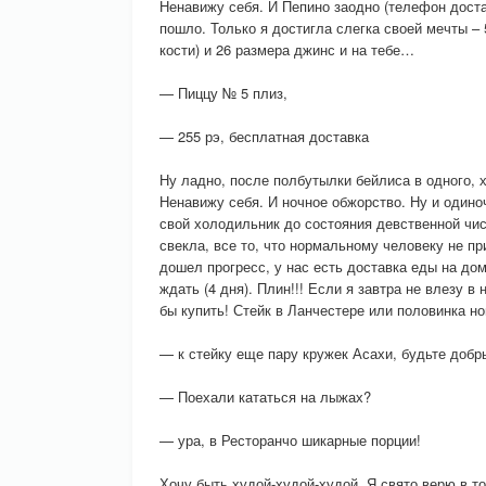
Ненавижу себя. И Пепино заодно (телефон достав
пошло. Только я достигла слегка своей мечты – 5
кости) и 26 размера джинс и на тебе…
— Пиццу № 5 плиз,
— 255 рэ, бесплатная доставка
Ну ладно, после полбутылки бейлиса в одного, х
Ненавижу себя. И ночное обжорство. Ну и одино
свой холодильник до состояния девственной чис
свекла, все то, что нормальному человеку не пр
дошел прогресс, у нас есть доставка еды на дом
ждать (4 дня). Плин!!! Если я завтра не влезу 
бы купить! Стейк в Ланчестере или половинка но
— к стейку еще пару кружек Асахи, будьте добр
— Поехали кататься на лыжах?
— ура, в Ресторанчо шикарные порции!
Хочу быть худой-худой-худой. Я свято верю в то