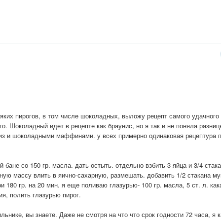
яких пирогов, в том числе шоколадных, выложу рецепт самого удачного
о. Шоколадный идет в рецепте как браунис, но я так и не поняла разниц
з и шоколадными маффинами. у всех примерно одинаковая рецептура 
й бане со 150 гр. масла. дать остыть. отдельно взбить 3 яйца и 3/4 стак
ую массу влить в яично-сахарную, размешать. добавить 1/2 стакана му
 180 гр. на 20 мин. я еще поливаю глазурью- 100 гр. масла, 5 ст. л. как
ния, полить глазурью пирог.
льнике, вы знаете. Даже не смотря на что что срок годности 72 часа, я к