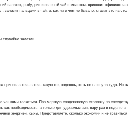
тний салатик, рыбу, рис и зеленый чай с молоком. приносит официантка 
л, залазит пальцами в чай, и, как ни в чем не бывало, ставит это на сто
и случайно залезли.
а принесла точь-в-точь такую же, надеюсь, хоть не плюнула туда. Но п
 с чашками таскаться. Про мерзкую совдеповскую столовку по соседств
ь как необходимость, а только для удовольствия, пару раз в неделю в
нечной энергией, хыхы. Представляете, сколько экономии и не травиться