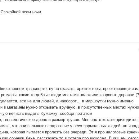
 Спокойной всем ночи.
щественном транспорте, ну чо сказать, архитекторы, проектировщики и
 тротуары. какие то добрые люди местами положили ковровые дорожки (?
о делается, все не для людей, а наоборот… в маршрутки нужно именно
ери в магазины нужно открывать вручную, в присутственных местах нужно
рочую нечисть выдать бумажку, сообща при этом
генеалогическое древо и размер трусов. Мне часто кстати приходится
нимаю, что они вызывают содрогание у всех нормальных людей, но иногд
ина, которая пытается пролезть без очереди. Эт я про налоговые конечн
 как собачки.Хехе, рассказать то я хотела про шоколад. В общем, сегод