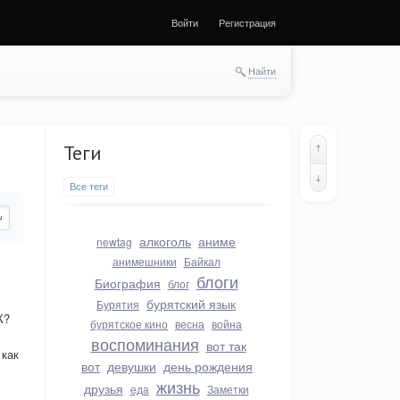
Войти
Регистрация
Найти
Теги
Все теги
алкоголь
аниме
newtag
анимешники
Байкал
блоги
Биография
блог
бурятский язык
Бурятия
К?
бурятское кино
весна
война
воспоминания
вот так
 как
вот
девушки
день рождения
жизнь
друзья
еда
Заметки