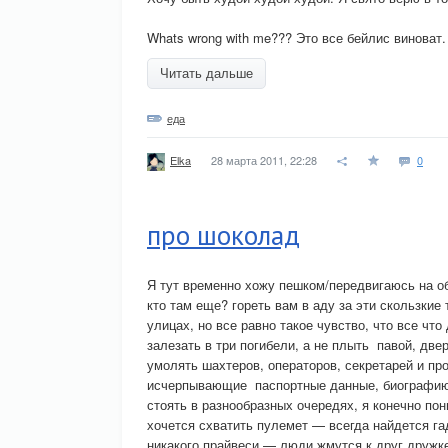
Whats wrong with me??? Это все бейлис виноват.
Читать дальше
еда
28 марта 2011, 22:28
0
Elka
про шоколад
Я тут временно хожу пешком/передвигаюсь на об
кто там еще? гореть вам в аду за эти скользкие
улицах, но все равно такое чувство, что все чт
залезать в три погибели, а не плыть павой, дв
умолять шахтеров, операторов, секретарей и п
исчерпывающие паспортные данные, биографию, 
стоять в разнообразных очередях, я конечно по
хочется схватить пулемет — всегда найдется гад
никакого прайвеси — люди жмутся к друг дружке