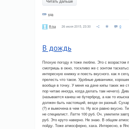
Читать дальше
еда
26 июля 2015, 23:30
0
R-ka
В дождь
Плохую погоду я тоже люблю. Это с возрастом п
смотришь в окно, тоскливо же с зонтом таскатьс
интересную книжку и поесть вкусного. как я се
прелесть что такое. Удобные диванчики, хороше
вообще в точку. У меня на даче кипы таких же 
пор читаю иногда, когда делать там нечего). Ди
(называется канеш не бутерброд, а как то изыскан
должен быть настоящий, везде он разный. Сухар
(?) и вымочена в чем то. Ну все равно вкусно. 
не специалист. Латте 100 руб. Оч. умилили завт
руб. Это круто наверно. Не знаю. В общем атмос
пойду. Тоже атмосферно, хаха. Интересно, в Яп