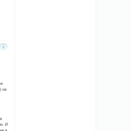
0
ли
) на
а
о. И
ня я