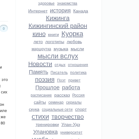
здоровье
знакомства
история
Интернет
Канада
Кижинга
Кижингинский район
0
Куорка
кино
книги
лето
логотипы
любовь
музыка
мысли
маршрутка
мысли вслух
Новости
отдых
отношения
и
Память
Писатель
политика
поэзия
 это
Поэт
привет
х
Прошлое
работа
 сих
рассказ
расписание
Россия
сайты
семинар
сериалы
 он
скука
спорт
социальные сети
риле
стихи
творчество
 же
 80
тренировки
Улан-Удэ
Улановка
университет
учеба