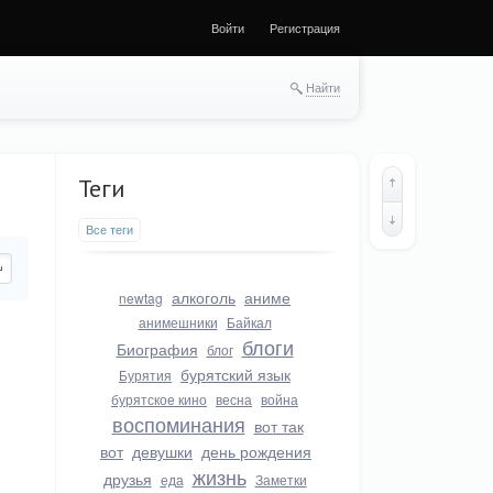
Войти
Регистрация
Найти
Теги
Все теги
алкоголь
аниме
newtag
анимешники
Байкал
блоги
Биография
блог
бурятский язык
Бурятия
бурятское кино
весна
война
воспоминания
вот так
вот
девушки
день рождения
жизнь
друзья
еда
Заметки