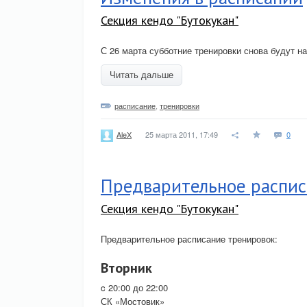
Секция кендо "Бутокукан"
С 26 марта субботние тренировки снова будут н
Читать дальше
расписание
,
тренировки
25 марта 2011, 17:49
0
AleX
Предварительное распи
Секция кендо "Бутокукан"
Предварительное расписание тренировок:
Вторник
c 20:00 до 22:00
СК «Мостовик»