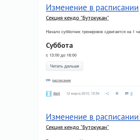
Изменение в расписании
Секция кендо "Бутокукан"
Начало субботних тренировок сдвигается на 1 ча
Суббота
c 13:00 до 16:00
Читать дальше
расписание
12 марта 2010, 15:54
0
AleX
Изменение в расписании
Секция кендо "Бутокукан"