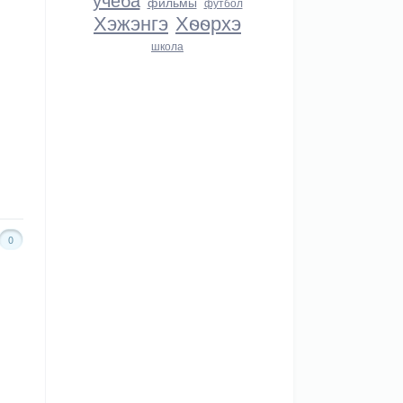
фильмы
футбол
Хэжэнгэ
Хѳѳрхэ
школа
0