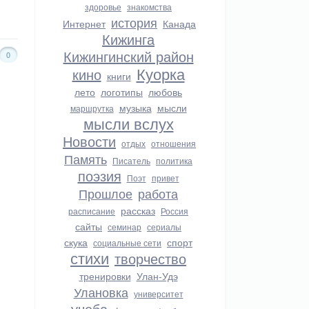
здоровье
знакомства
история
Интернет
Канада
Кижинга
Кижингинский район
0
Куорка
кино
книги
лето
логотипы
любовь
музыка
мысли
маршрутка
мысли вслух
Новости
отдых
отношения
Память
Писатель
политика
поэзия
Поэт
привет
Прошлое
работа
рассказ
расписание
Россия
сайты
семинар
сериалы
скука
спорт
социальные сети
стихи
творчество
тренировки
Улан-Удэ
Улановка
университет
учеба