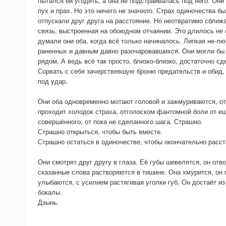
пытался ей угодить, а она не подстраивалась под него. Они
пух и прах. Но это ничего не значило. Страх одиночества б
отпускали друг друга на расстояние. Но неотвратимо сближ
связь, выстроенная на обоюдном отчаянии. Это длилось не 
думали они оба, когда всё только начиналось. Липкая не-лю
раненных и давным давно разочаровавшихся. Они могли бы 
рядом. А ведь всё так просто, близко-близко, достаточно с
Сорвать с себя зачерствевшую броню предательств и обид,
под удар.
Они оба одновременно мотают головой и зажмуриваются, о
проходит холодок страха, отголоском фантомной боли от ещ
совершённого, от пока не сделанного шага. Страшно.
Страшно открыться, чтобы быть вместе.
Страшно остаться в одиночестве, чтобы окончательно расст
Они смотрят друг другу в глаза. Её губы шевелятся, он отв
сказанные слова растворяются в тишине. Она хмурится, он 
улыбаются, с усилием растягивая уголки губ. Он достаёт и
бокалы.
Дзынь.