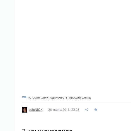
история
,
двух
,
одиночеств
,
прощай
,
детка
26 марта 2013, 23:23
botaNICK