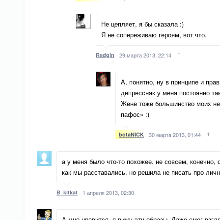
Не цепляет, я бы сказала :)
Я не сопереживаю героям, вот что.
Redgin
29 марта 2013, 22:14
А, понятно, ну в принципе и пра
депрессняк у меня постоянно та
Жене тоже большинство моих не 
пафос» :)
botaNICK
30 марта 2013, 01:44
а у меня было что-то похожее. не совсем, конечно, 
как мы расставались. но решила не писать про лич
B_kitkat
1 апреля 2013, 02:30
А мне нравится, я вижу эти образы. Даже смог взгл