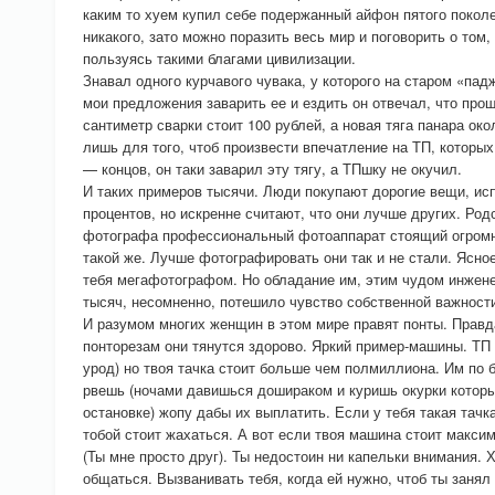
каким то хуем купил себе подержанный айфон пятого покол
никакого, зато можно поразить весь мир и поговорить о том,
пользуясь такими благами цивилизации.
Знавал одного курчавого чувака, у которого на старом «пад
мои предложения заварить ее и ездить он отвечал, что про
сантиметр сварки стоит 100 рублей, а новая тяга панара око
лишь для того, чтоб произвести впечатление на ТП, которых
— концов, он таки заварил эту тягу, а ТПшку не окучил.
И таких примеров тысячи. Люди покупают дорогие вещи, ис
процентов, но искренне считают, что они лучше других. Ро
фотографа профессиональный фотоаппарат стоящий огромны
такой же. Лучше фотографировать они так и не стали. Ясно
тебя мегафотографом. Но обладание им, этим чудом инжене
тысяч, несомненно, потешило чувство собственной важност
И разумом многих женщин в этом мире правят понты. Правда 
понторезам они тянутся здорово. Яркий пример-машины. ТП 
урод) но твоя тачка стоит больше чем полмиллиона. Им по б
рвешь (ночами давишься дошираком и куришь окурки которы
остановке) жопу дабы их выплатить. Если у тебя такая тачк
тобой стоит жахаться. А вот если твоя машина стоит максим
(Ты мне просто друг). Ты недостоин ни капельки внимания. Х
общаться. Вызванивать тебя, когда ей нужно, чтоб ты занял 