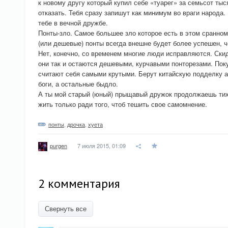
к новому другу который купил себе «туарег» за семьсот тыся
отказать. Тебя сразу запишут как минимум во враги народа. 
тебе в вечной дружбе.
Понты-зло. Самое большее зло которое есть в этом сранно
(или дешевые) понты всегда внешне будет более успешен, ч
Нет, конечно, со временем многие люди исправляются. Ски
они так и остаются дешевыми, курчавыми понторезами. Пок
считают себя самыми крутыми. Берут китайскую подделку ай
боги, а остальные быдло.
А ты мой старый (юный) прыщавый дружок продолжаешь тих
жить только ради того, чтоб тешить свое самомнение.
понты
,
дрочка
,
хуета
7 июля 2015, 01:09
purgen
2 комментария
Свернуть все