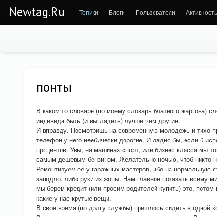
Newtag.Ru
Топики
Блоги
Пользователи
Активность
понты
В каком то словаре (по моему словарь блатного жаргона) с
индивида быть (и выглядеть) лучше чем другие.
И вправду. Посмотришь на современную молодежь и тихо пр
телефон у него неебически дорогие. И ладно бы, если б ис
процентов. Увы, на машинах спорт, или бизнес класса мы т
самым дешевым бензином. Желательно ночью, чтоб никто не
Ремонтируем ее у гаражных мастеров, ибо на нормальную с
заподло, либо руки из жопы. Нам главное показать всему ми
мы берем кредит (или просим родителей купить) это, потом
какие у нас крутые вещи.
В свое время (по долгу службы) пришлось сидеть в одной к