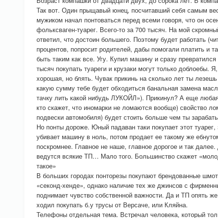
Возраст компашки от двадцати двух, до сорока лет. В комп
Так вот. Один прыщавый юнец, посчитавший себя самым в
мужиком начал понтоваться перед всеми говоря, что он осе
фольксваген-туарег. Всего-то за 700 тысяч. На мой скромный
ответил, что достоин большего. Поэтому будет работать (чи
процентов, попросит родителей, дабы помогали платить и та
быть таким как все. Угу. Купил машину и сразу превратилс
тысяч покупать туареги и крузаки могут только доблоебы. Я
хорошая, но блять. Чувак прикинь на сколько лет ты лезешь
какую сумму тебе будет обходиться банальная замена масла
тачку лить какой нибудь ЛУКОЙЛ»). Прикинул? А еще люба
кто скажет, что иномарки не ломаются вообще) свойство ло
подвески автомобиля) будет стоить больше чем ты зарабат
Но понты дороже. Юный падаван таки покупает этот туарег, 
убивает машину в ноль, потом продает ее такому же ебнутом
поскромнее. Главное не наше, главное дорогое и так далее. 
ведутся всякие ТП… Мало того. Большинство скажет «молод
такое»
В больших городах понторезы покупают брендованные шмотк
«секонд-хенде», однако наличие тех же джинсов с фирменн
поднимает чувство собственной важности. Да и ТП опять же
ходил покупать б.у трусы от Версаче, или Кляйна.
Телефоны отдельная тема. Встречал человека, который толь