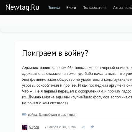
Newtag.Ru
Топики
Блоги
Пользователи
Активность
Поиграем в войну?
Администрация «аноним 03» внесла меня в черный список. В
адекватно высказался в теме, где баба начала ныть, что ушл
Увы феминистское общество не умеет вести конструктивный
угрозы, оскорбления и прочее. И как последний аргумент о
Что ж. Не я первый перещел к оскорблениям и прочим гадос
их. Думаю многие админы крупнейших форумов вспоминают
не понял с кем связался)
война. Да пребудет с вами срач
7 ноября 2015, 10:56
purgen