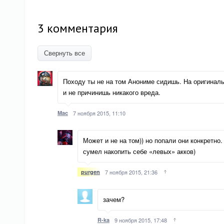
3 комментария
Свернуть все
Походу ты не на том Анониме сидишь. На оригиналь
и не причинишь никакого вреда.
Mac
7 ноября 2015, 11:10
Может и не на том)) но попали они конкретно
сумел накопить себе «левых» акков)
purgen
7 ноября 2015, 21:36
зачем?
R-ka
9 ноября 2015, 17:48