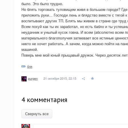
было. Это было трудно.
Но блять торговать туловищем живя в большом городе? Где
приложить руки… Господи лень и блядство вместе с тягой к
воспитывают других ТП. Блять мы живем в стране где труд 
Всем похуй как ты их заработал, но есть бабло и ты успешн
неудачник и унылый кусок говна. И всем (абсолютно всем п
материального благополучия затмевает все истиные ценност
никто не хочет работать. А зачем, когда можно пойти на па
машиной.
Поверь мне мой юный прыщавый дружок. Через десяток лет
бля
21 октября 2015, 22:15
purgen
4 комментария
Свернуть все