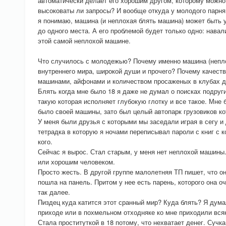
автоматически делает его хорошим другом, которому можно 
высоковаты ли запросы? И вообще откуда у молодого парня
я понимаю, машина (и неплохая блять машина) может быть 
до одного места. А его проблемой будет только одно: навали
этой самой неплохой машине.
Что случилось с молодежью? Почему именно машина (неплох
внутреннего мира, широкой души и прочего? Почему качест
машинами, айфонами и количеством просаженых в клубах д
Блять когда мне было 18 я даже не думал о поисках подруг
такую которая исполняет глубокую глотку и все такое. Мне 
было своей машины, зато был целый автопарк грузовиков к
У меня были друзья с которыми мы заседали играя в сегу и
тетрадка в которую я ночами переписывал пароли с книг с 
кого.
Сейчас я вырос. Стал старым, у меня нет неплохой машины.
или хорошим человеком.
Просто жесть. В другой группе малолетняя ТП пишет, что он
пошла на панель. Притом у нее есть парень, которого она оч
так далее.
Пиздец куда катится этот сранный мир? Куда блять? Я думал
приходе или в похмельном отходняке ко мне приходили всяк
Стала проституткой в 18 потому, что нехватает денег. Сучка