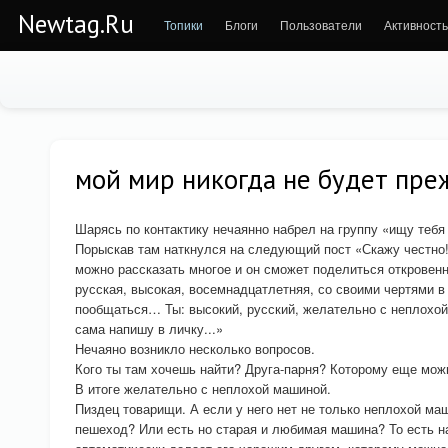
Newtag.Ru
Топики
Блоги
Пользователи
Активность
мой мир никогда не будет пр
Шарясь по контактику нечаянно набрел на группу «ищу тебя 
Порыскав там наткнулся на следующий пост «Скажу честно!
можно рассказать многое и он сможет поделиться откровен
русская, высокая, восемнадцатлетняя, со своими чертями 
пообщаться… Ты: высокий, русский, желательно с неплохо
сама напишу в личку...»
Нечаяно возникло несколько вопросов.
Кого ты там хочешь найти? Друга-парня? Которому еще можн
В итоге желательно с неплохой машиной.
Пиздец товарищи. А если у него нет не только неплохой ма
пешеход? Или есть но старая и любимая машина? То есть на