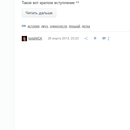
Такое вот краткое вступление ^^
Читать дальше
история
,
двух
,
одиночеств
,
прощай
,
детка
26 марта 2013, 23:23
7
botaNICK