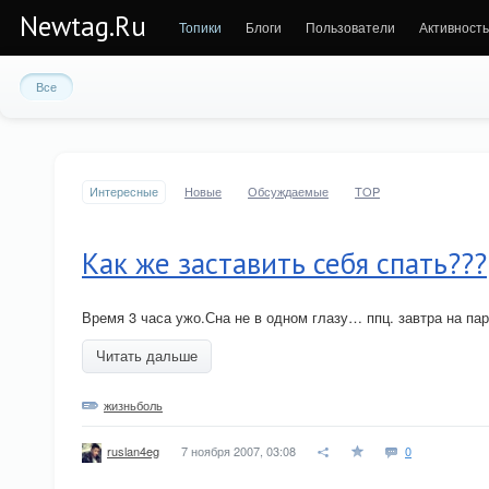
Newtag.Ru
Топики
Блоги
Пользователи
Активность
Все
Интересные
Новые
Обсуждаемые
TOP
Как же заставить себя спать???
Время 3 часа ужо.Сна не в одном глазу… ппц. завтра на пар
Читать дальше
жизньболь
7 ноября 2007, 03:08
0
ruslan4eg