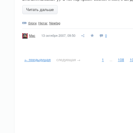
Читать дальше
блоги
,
Нютаг
,
Newtag
13 октября 2007, 09:50
0
Mac
← предыдущая
следующая →
1
...
108
1