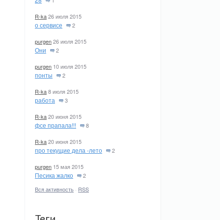
1
R-ka
26 июля 2015
о сервисе
2
purgen
26 июля 2015
Они
2
purgen
10 июля 2015
понты
2
R-ka
8 июля 2015
работа
3
R-ka
20 июня 2015
фсе прапала!!!
8
R-ka
20 июня 2015
про текущие дела -лето
2
purgen
15 мая 2015
Песика жалко
2
Вся активность
·
RSS
Теги