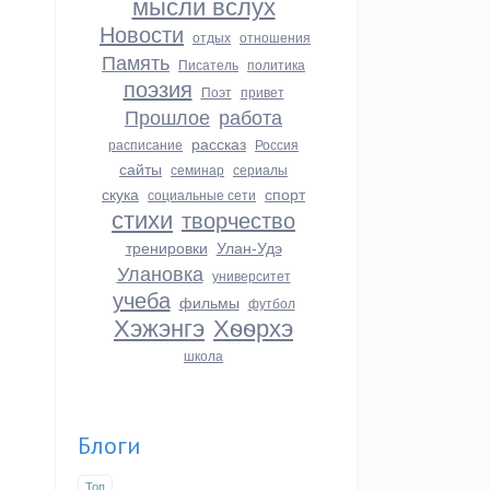
мысли вслух
Новости
отдых
отношения
Память
Писатель
политика
поэзия
Поэт
привет
Прошлое
работа
рассказ
расписание
Россия
сайты
семинар
сериалы
скука
спорт
социальные сети
стихи
творчество
тренировки
Улан-Удэ
Улановка
университет
учеба
фильмы
футбол
Хэжэнгэ
Хѳѳрхэ
школа
Блоги
Топ