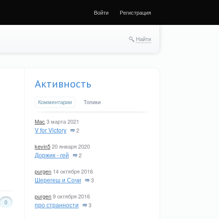
Войти
Регистрация
Найти
Активность
Комментарии
Топики
Mac
3 марта 2021
V for Victory
2
kevin5
20 января 2020
Доржик - гей
2
purgen
14 октября 2016
Шерегеш и Сочи
3
purgen
9 октября 2016
0
про странности
3