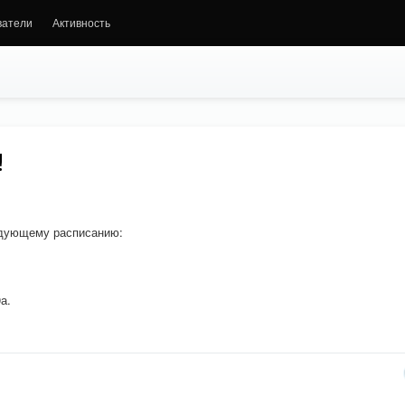
ватели
Активность
!
едующему расписанию:
а.