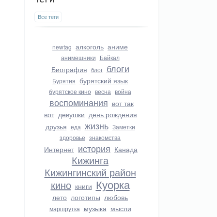
Все теги
алкоголь
аниме
newtag
анимешники
Байкал
блоги
Биография
блог
бурятский язык
Бурятия
бурятское кино
весна
война
воспоминания
вот так
вот
девушки
день рождения
жизнь
друзья
еда
Заметки
здоровье
знакомства
история
Интернет
Канада
Кижинга
Кижингинский район
Куорка
кино
книги
лето
логотипы
любовь
музыка
мысли
маршрутка