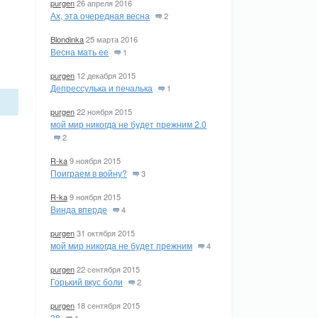
purgen
26 апреля 2016
Ах, эта очередная весна
2
Blondinka
25 марта 2016
Весна мать ее
1
purgen
12 декабря 2015
Депрессулька и печалька
1
purgen
22 ноября 2015
мой мир никогда не будет прежним 2.0
2
R-ka
9 ноября 2015
Поиграем в войну?
3
R-ka
9 ноября 2015
Винда вперде
4
purgen
31 октября 2015
мой мир никогда не будет прежним
4
purgen
22 сентября 2015
Горький вкус боли
2
purgen
18 сентября 2015
28