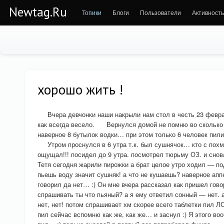
Newtag.Ru
Топики
Блоги
Пользователи
Активность
хорошо жить !
Вчера девчонки наши накрыли нам стол в честь 23 февра
как всегда весело. Вернулся домой не помню во сколько
наверное 8 бутылок водки… при этом только 6 человек пили
Утром проснулся в 6 утра т.к. был сушнячок… кто с похме
ощущал!!! посидел до 9 утра. посмотрел тюрьму ОЗ. и снов
Тетя сегодня жарили пирожки а брат целое утро ходил — п
пьешь воду значит сушняк! а что не кушаешь? наверное аппе
говорил да нет… :) Он мне вчера рассказал как пришел гов
спрашивать ты что пьяный? а я ему ответил сонный — нет. а
нет, нет! потом спрашивает хм скорее всего таблетки пил ЛС
пил сейчас вспомню как же, как же… и заснул :) Я этого во