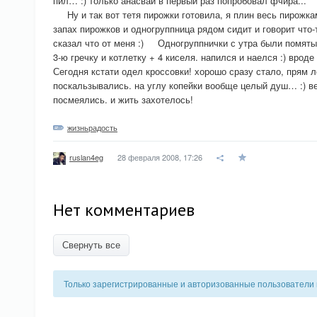
пил… :) только анасвай в первый раз попробовал фчира...
Ну и так вот тетя пирожки готовила, я плин весь пирожка
запах пирожков и одногруппница рядом сидит и говорит что-т
сказал что от меня :) Одногруппнички с утра были помятые
3-ю гречку и котлетку + 4 киселя. напился и наелся :) вроде
Сегодня кстати одел кроссовки! хорошо сразу стало, прям ле
поскальзывались. на углу копейки вообще целый душ… :) в
посмеялись. и жить захотелось!
жизньрадость
28 февраля 2008, 17:26
ruslan4eg
Нет комментариев
Свернуть все
Только зарегистрированные и авторизованные пользователи 