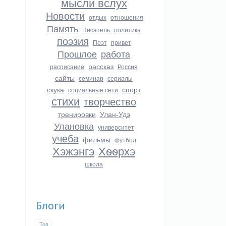
мысли вслух
Новости
отдых
отношения
Память
Писатель
политика
поэзия
Поэт
привет
Прошлое
работа
рассказ
расписание
Россия
сайты
семинар
сериалы
скука
спорт
социальные сети
стихи
творчество
тренировки
Улан-Удэ
Улановка
университет
учеба
фильмы
футбол
Хэжэнгэ
Хѳѳрхэ
школа
Блоги
Топ