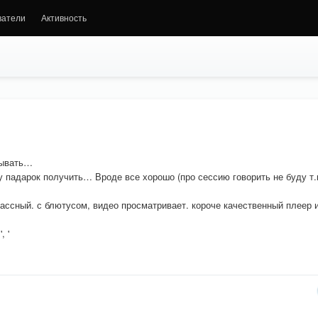
ватели
Активность
бывать…
у падарок получить… Вроде все хорошо (про сессию говорить не буду т.
ассный. с блютусом, видео просматривает. короче качественный плеер 
, '