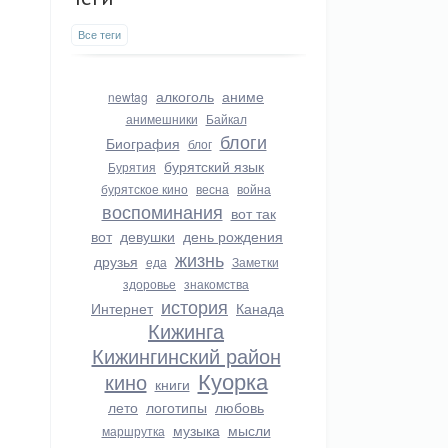
Все теги
алкоголь
аниме
newtag
анимешники
Байкал
блоги
Биография
блог
бурятский язык
Бурятия
бурятское кино
весна
война
воспоминания
вот так
вот
девушки
день рождения
жизнь
друзья
еда
Заметки
здоровье
знакомства
история
Интернет
Канада
Кижинга
Кижингинский район
Куорка
кино
книги
лето
логотипы
любовь
музыка
мысли
маршрутка