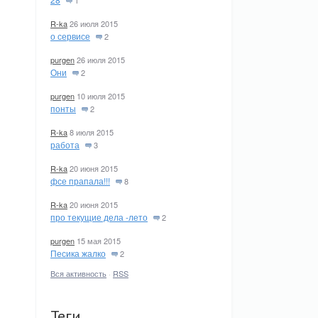
1
R-ka
26 июля 2015
о сервисе
2
purgen
26 июля 2015
Они
2
purgen
10 июля 2015
понты
2
R-ka
8 июля 2015
работа
3
R-ka
20 июня 2015
фсе прапала!!!
8
R-ka
20 июня 2015
про текущие дела -лето
2
purgen
15 мая 2015
Песика жалко
2
Вся активность
·
RSS
Теги