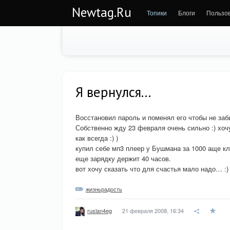
Newtag.Ru
Топики
Блоги
Пользо
Я вернулся...
Восстановил пароль и поменял его чтобы не за
Собственно жду 23 февраля очень сильно :) хоч
как всегда :) )
купил себе мп3 плеер у Бушмана за 1000 аще кл
еще зарядку держит 40 часов.
вот хочу сказать что для счастья мало надо… :) '
жизньрадость
21 февраля 2008, 16:34
ruslan4eg