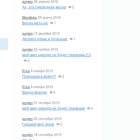
purgen
26 апреля 2016
Ах, эта очередная весна
2
Blondinka
25 марта 2016
Весна мать ее
1
purgen
12 декабря 2015
Депрессулька и печалька
1
purgen
22 ноября 2015
мой мир никогда не будет прежним 2.0
2
R-ka
9 ноября 2015
Поиграем в войну?
3
R-ka
9 ноября 2015
Винда вперде
4
purgen
31 октября 2015
мой мир никогда не будет прежним
4
purgen
22 сентября 2015
Горький вкус боли
2
purgen
18 сентября 2015
28