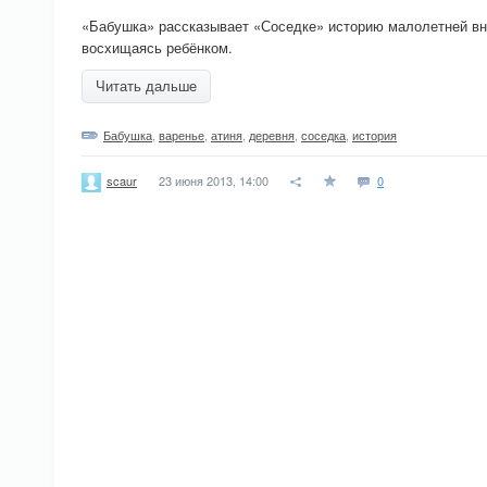
«Бабушка» рассказывает «Соседке» историю малолетней вну
восхищаясь ребёнком.
Читать дальше
Бабушка
,
варенье
,
атиня
,
деревня
,
соседка
,
история
23 июня 2013, 14:00
0
scaur