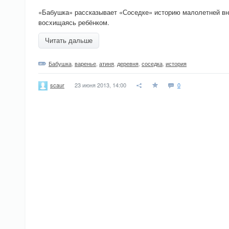
«Бабушка» рассказывает «Соседке» историю малолетней вну
восхищаясь ребёнком.
Читать дальше
Бабушка
,
варенье
,
атиня
,
деревня
,
соседка
,
история
23 июня 2013, 14:00
0
scaur