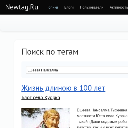
Newtag.Ru
Топики
Блоги
Пользователи
Активность
Поиск по тегам
Жизнь длиною в 100 лет
Блог села Куорка
Ешеева Намсалма Тыхеевна р
местности Югта села Куорка
Тыхэйн Даши седьмым ребенк
Детство, как и у всех ребят