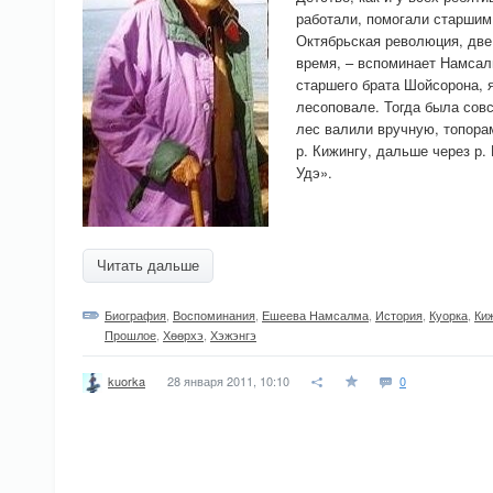
работали, помогали старшим
Октябрьская революция, две
время, – вспоминает Намсал
старшего брата Шойсорона, я
лесоповале. Тогда была сов
лес валили вручную, топора
р. Кижингу, дальше через р. 
Удэ».
Читать дальше
Биография
,
Воспоминания
,
Ешеева Намсалма
,
История
,
Куорка
,
Ки
Прошлое
,
Хѳѳрхэ
,
Хэжэнгэ
28 января 2011, 10:10
0
kuorka