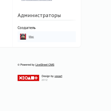
Администраторы
Создатель
Mac
© Powered by
LiveStreet CMS
Design by
xeoart
2012