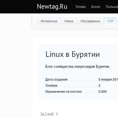
Newtag.Ru
Топики
Блоги
Пользо
Интересные
Новые
Обсуждаемые
TOP
Linux в Бурятии
Блог сообщества линуксоидов Бурятии.
Дата создания
5 января 20
Топиков
2
Ограничение на постинг
0.000
За 7 дней