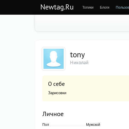
Newtag.Ru
Топики
Блоги
Пользо
tony
Николай
О себе
Зарисовки
Личное
Пол
Мужской