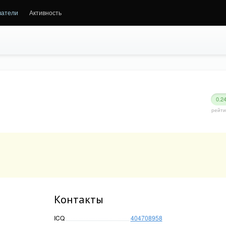
ватели
Активность
0.2
рейти
Контакты
ICQ
404708958