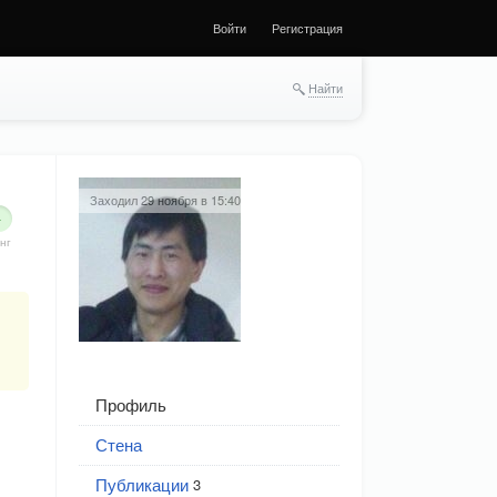
Войти
Регистрация
Найти
Заходил 29 ноября в 15:40
4
нг
Профиль
Стена
Публикации
3